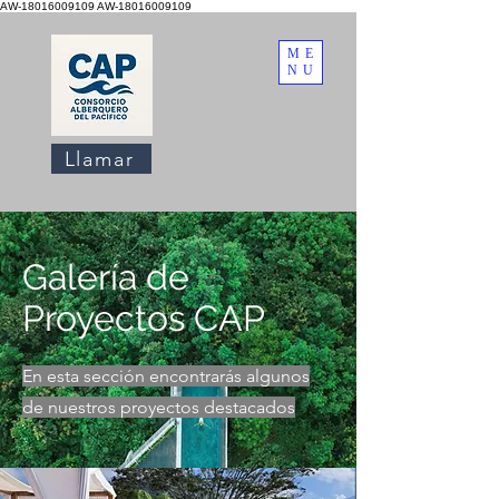
AW-18016009109
AW-18016009109
ME
NU
Llamar
Galería de
Proyectos CAP
En esta sección encontrarás algunos
de nuestros proyectos destacados